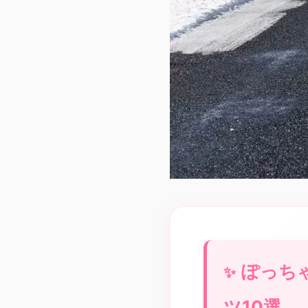
ぽっち
ツ10選