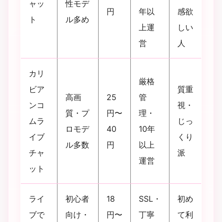
ャッ
性モデ
円
年以
感欲
ト
ル多め
上運
しい
営
人
カリ
厳格
ビア
質重
高画
25
管
ンコ
視・
質・プ
円〜
理・
ムラ
じっ
ロモデ
40
10年
イブ
くり
ル多数
円
以上
チャ
派
運営
ット
ライ
初心者
18
SSL・
初め
ブで
向け・
円〜
丁寧
て利