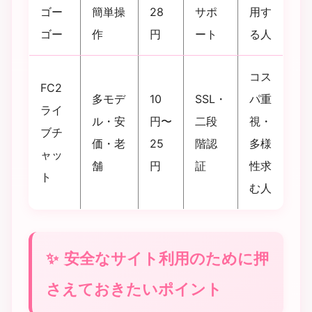
ゴー
簡単操
28
サポ
用す
ゴー
作
円
ート
る人
コス
FC2
多モデ
10
SSL・
パ重
ライ
ル・安
円〜
二段
視・
ブチ
価・老
25
階認
多様
ャッ
舗
円
証
性求
ト
む人
安全なサイト利用のために押
さえておきたいポイント