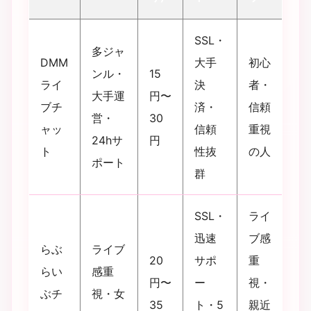
SSL・
多ジャ
DMM
大手
初心
ンル・
15
ライ
決
者・
大手運
円〜
ブチ
済・
信頼
営・
30
ャッ
信頼
重視
24hサ
円
ト
性抜
の人
ポート
群
SSL・
ライ
迅速
ブ感
らぶ
ライブ
20
サポ
重
らい
感重
円〜
ー
視・
ぶチ
視・女
35
ト・5
親近