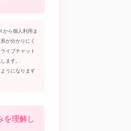
スから個人利用ま
体系が分かりにく
、ライブチャット
説します。
るようになります
みを理解し